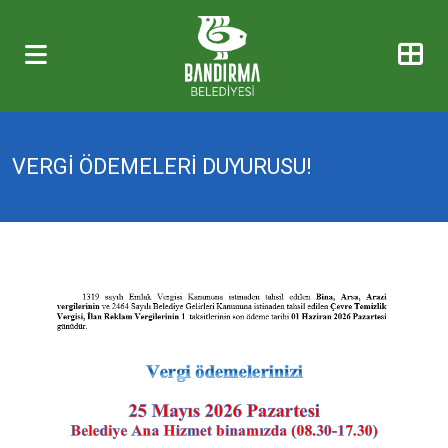
VERGİ ÖDEMELERİ DUYURUSU!