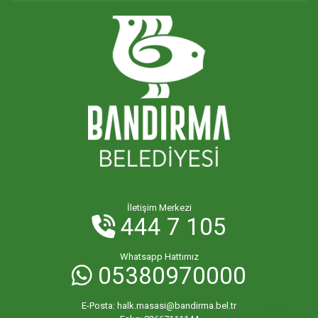
İletişim Merkezi
444 7 105
Whatsapp Hattımız
05380970000
E-Posta:
halk.masasi@bandirma.bel.tr