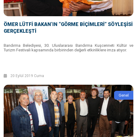
ÖMER LÜTFİ BAKAN’IN “GÖRME BİÇİMLERİ” SÖYLEŞİSİ
GERÇEKLEŞTİ
Bandırma Belediyesi, 30. Uluslararası Bandırma Kuşcenneti Kültür ve
Turizm Festivali kapsamında birbirinden değerli etkinliklere imza atıyor.
20 Eylül 2019 Cuma
Genel