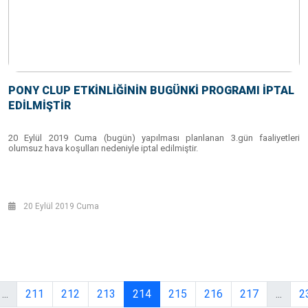
PONY CLUP ETKİNLİĞİNİN BUGÜNKİ PROGRAMI İPTAL
EDİLMİŞTİR
20 Eylül 2019 Cuma (bugün) yapılması planlanan 3.gün faaliyetleri
olumsuz hava koşulları nedeniyle iptal edilmiştir.
20 Eylül 2019 Cuma
...
211
212
213
214
215
216
217
...
2