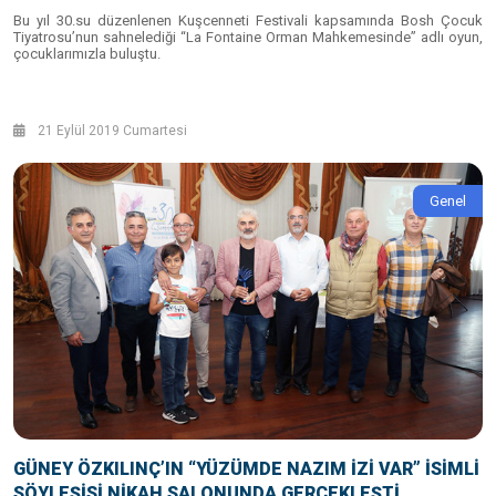
Bu yıl 30.su düzenlenen Kuşcenneti Festivali kapsamında Bosh Çocuk
Tiyatrosu’nun sahnelediği “La Fontaine Orman Mahkemesinde” adlı oyun,
çocuklarımızla buluştu.
21 Eylül 2019 Cumartesi
Genel
GÜNEY ÖZKILINÇ’IN “YÜZÜMDE NAZIM İZİ VAR” İSİMLİ
SÖYLEŞİSİ NİKAH SALONUNDA GERÇEKLEŞTİ