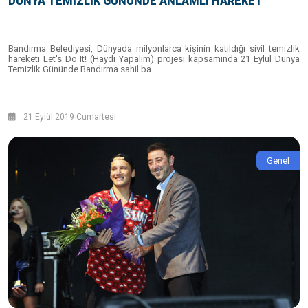
DÜNYA TEMİZLİK GÜNÜNDE ANLAMLI HAREKET
Bandırma Belediyesi, Dünyada milyonlarca kişinin katıldığı sivil temizlik
hareketi Let's Do It! (Haydi Yapalım) projesi kapsamında 21 Eylül Dünya
Temizlik Gününde Bandırma sahil ba
21 Eylül 2019 Cumartesi
Genel