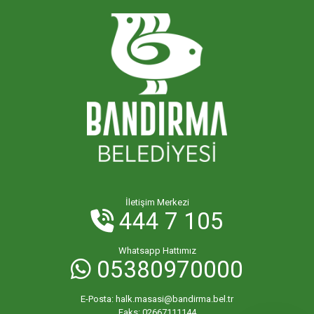
İletişim Merkezi
444 7 105
Whatsapp Hattımız
05380970000
E-Posta:
halk.masasi@bandirma.bel.tr
Faks:
02667111144