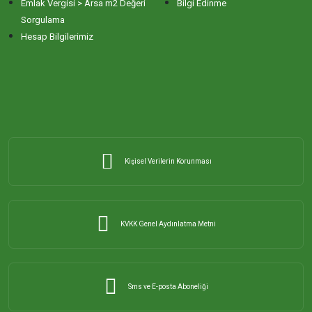
Emlak Vergisi > Arsa m2 Değeri
Bilgi Edinme
Sorgulama
Hesap Bilgilerimiz
Kişisel Verilerin Korunması
KVKK Genel Aydınlatma Metni
Sms ve E-posta Aboneliği