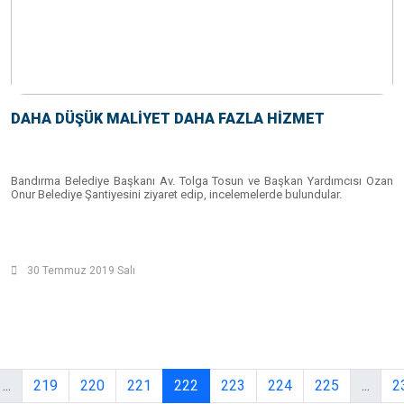
DAHA DÜŞÜK MALİYET DAHA FAZLA HİZMET
Bandırma Belediye Başkanı Av. Tolga Tosun ve Başkan Yardımcısı Ozan
Onur Belediye Şantiyesini ziyaret edip, incelemelerde bulundular.
30 Temmuz 2019 Salı
...
219
220
221
222
223
224
225
...
2