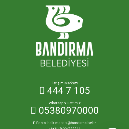
İletişim Merkezi
444 7 105
Whatsapp Hattımız
05380970000
E-Posta:
halk.masasi@bandirma.bel.tr
Faks:
02667111144