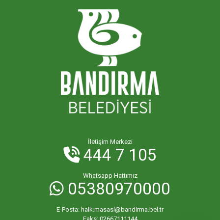
İletişim Merkezi
444 7 105
Whatsapp Hattımız
05380970000
E-Posta:
halk.masasi@bandirma.bel.tr
Faks:
02667111144