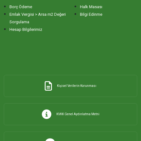
Borç Ödeme
Halk Masası
ERİKLİ MAHALLESİ
Emlak Vergisi > Arsa m2 Değeri
Bilgi Edinme
Sorgulama
Hesap Bilgilerimiz
ESKİZİRAATLİ MAHALLESİ
GÖLYAKA MAHALLESİ
GÜNAYDIN MAHALLESİ
Kişisel Verilerin Korunması
HACI YUSUF MAHALLESİ
HAYDAR ÇAVUŞ MAHALLESİ
KVKK Genel Aydınlatma Metni
HIDIRKÖY MAHALLESİ