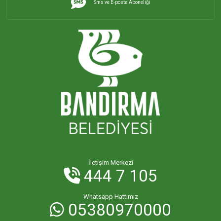
Sms ve E-posta Aboneliği
İHSANİYE MAHALLESİ
KAYACIK MAHALLESİ
KİRAZLI MAHALLESİ
KUŞCENNETİ MAHALLESİ
KÜLEFLİ MAHALLESİ
LEVENT MAHALLESİ
İletişim Merkezi
444 7 105
MAHBUBELER MAHALLESİ
Whatsapp Hattımız
05380970000
MİSAKÇA MAHALLESİ