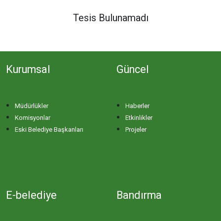
DERE MAHALLESİ
Tesis Bulunamadı
DOĞA MAHALLESİ
Kurumsal
Güncel
DOĞANPINAR MAHALLESİ
DOĞRUCA MAHALLESİ
Müdürlükler
Haberler
Komisyonlar
Etkinlikler
DUTLİMAN MAHALLESİ
Eski Belediye Başkanları
Projeler
EDİNCİK MAHALLESİ
EMRE MAHALLESİ
E-belediye
Bandırma
ERGİLİ MAHALLESİ