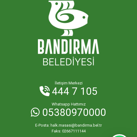
İletişim Merkezi
444 7 105
Whatsapp Hattımız
05380970000
E-Posta:
halk.masasi@bandirma.bel.tr
Faks:
02667111144