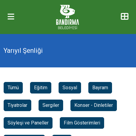
Yarıyıl Şenliği
Tümü
Eğitim
Sosyal
Bayram
Tiyatrolar
Sergiler
Konser - Dinletiler
Söyleşi ve Paneller
Film Gösterimleri