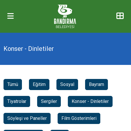
Konser - Dinletiler
Tümü
Eğitim
Sosyal
Bayram
Tiyatrolar
Sergiler
Konser - Dinletiler
Söyleşi ve Paneller
Film Gösterimleri