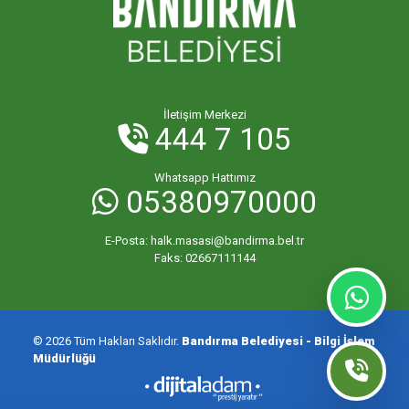
İletişim Merkezi
444 7 105
Whatsapp Hattımız
05380970000
E-Posta:
halk.masasi@bandirma.bel.tr
Faks:
02667111144
© 2026 Tüm Hakları Saklıdır.
Bandırma Belediyesi - Bilgi İşlem
Müdürlüğü