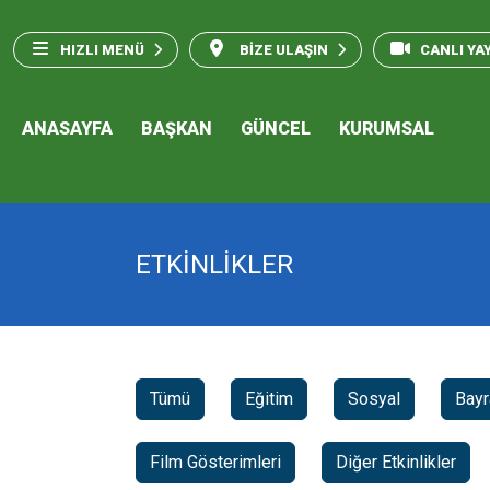
HIZLI MENÜ
BİZE ULAŞIN
CANLI YA
ANASAYFA
BAŞKAN
GÜNCEL
KURUMSAL
ETKİNLİKLER
Tümü
Eğitim
Sosyal
Bay
Film Gösterimleri
Diğer Etkinlikler