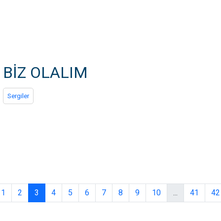
BİZ OLALIM
Sergiler
1
2
3
4
5
6
7
8
9
10
...
41
42