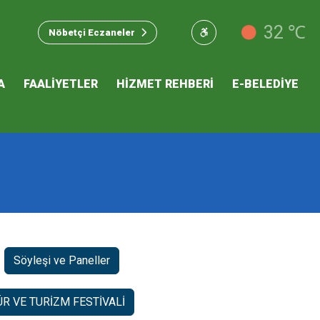
u Hizmet
32 ℃
Nöbetçi Eczaneler
 İKLİM
A
FAALİYETLER
HİZMET REHBERİ
E-BELEDİYE
mı
Söyleşi ve Paneller
R VE TURİZM FESTİVALİ