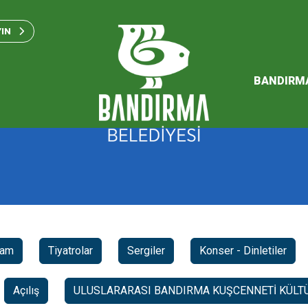
Bandırma Belediyesi Kam
Standartları 2023
YIN
SÜRDÜREBİLİR ENERJİ VE
EYLEM PLANI
BANDIRM
2026 Performans Progra
ram
Tiyatrolar
Sergiler
Konser - Dinletiler
Açılış
ULUSLARARASI BANDIRMA KUŞCENNETİ KÜLTÜ