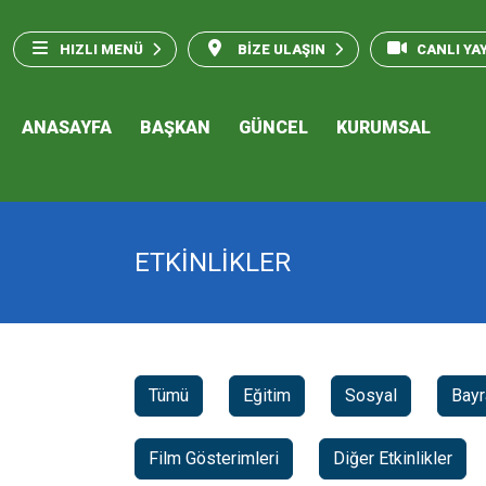
HIZLI MENÜ
BİZE ULAŞIN
CANLI YA
ANASAYFA
BAŞKAN
GÜNCEL
KURUMSAL
ETKİNLİKLER
Tümü
Eğitim
Sosyal
Bay
Film Gösterimleri
Diğer Etkinlikler