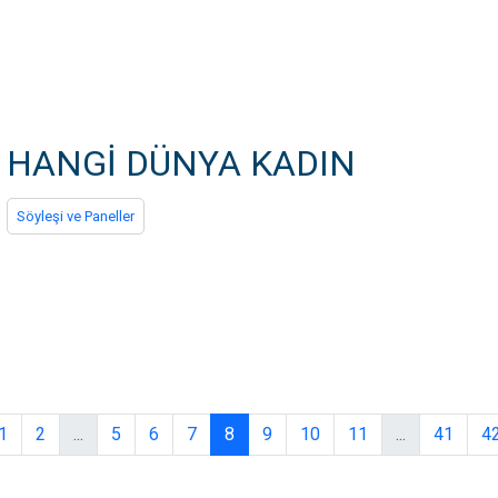
HANGİ DÜNYA KADIN
Söyleşi ve Paneller
1
2
...
5
6
7
8
9
10
11
...
41
4