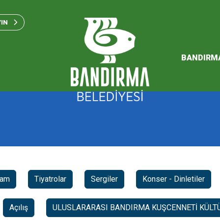
Bandırma Belediyesi Kam
Standartları 2023
YIN
SÜRDÜREBİLİR ENERJİ VE
EYLEM PLANI
BANDIRM
2026 Performans Progra
ram
Tiyatrolar
Sergiler
Konser - Dinletiler
Açılış
ULUSLARARASI BANDIRMA KUŞCENNETİ KÜLTÜ