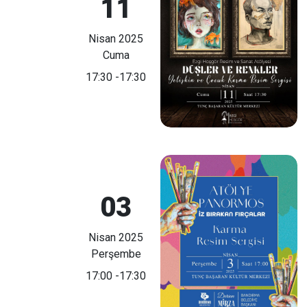
11
Nisan 2025
Cuma
17:30
-17:30
03
Nisan 2025
Perşembe
17:00
-17:30