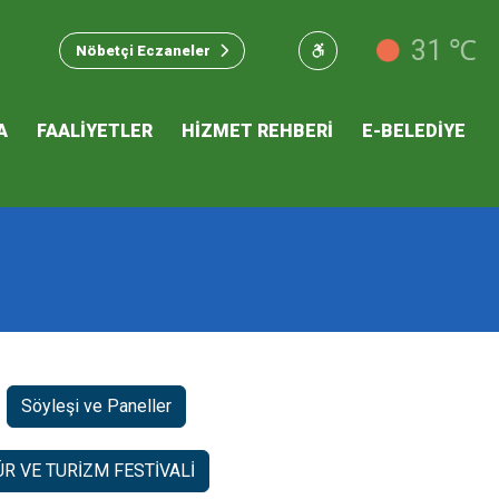
u Hizmet
31 ℃
Nöbetçi Eczaneler
 İKLİM
A
FAALİYETLER
HİZMET REHBERİ
E-BELEDİYE
mı
Söyleşi ve Paneller
R VE TURİZM FESTİVALİ