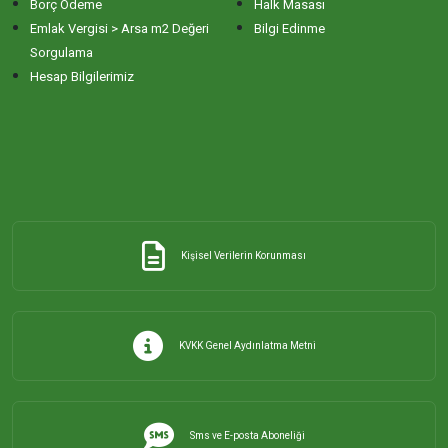
Borç Ödeme
Halk Masası
Emlak Vergisi > Arsa m2 Değeri
Bilgi Edinme
Sorgulama
Hesap Bilgilerimiz
Kişisel Verilerin Korunması
KVKK Genel Aydınlatma Metni
Sms ve E-posta Aboneliği