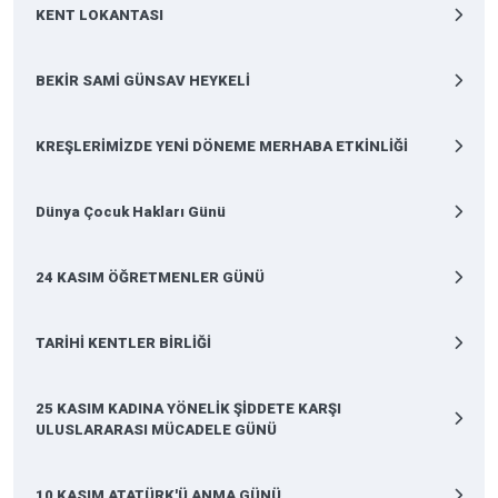
KENT LOKANTASI
BEKİR SAMİ GÜNSAV HEYKELİ
KREŞLERİMİZDE YENİ DÖNEME MERHABA ETKİNLİĞİ
Dünya Çocuk Hakları Günü
24 KASIM ÖĞRETMENLER GÜNÜ
TARİHİ KENTLER BİRLİĞİ
25 KASIM KADINA YÖNELİK ŞİDDETE KARŞI
ULUSLARARASI MÜCADELE GÜNÜ
10 KASIM ATATÜRK'Ü ANMA GÜNÜ