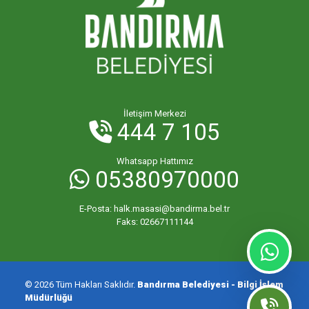
İletişim Merkezi
444 7 105
Whatsapp Hattımız
05380970000
E-Posta:
halk.masasi@bandirma.bel.tr
Faks:
02667111144
© 2026 Tüm Hakları Saklıdır.
Bandırma Belediyesi - Bilgi İşlem
Müdürlüğü