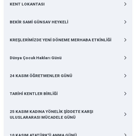
KENT LOKANTASI
BEKİR SAMİ GÜNSAV HEYKELİ
KREŞLERİMİZDE YENİ DÖNEME MERHABA ETKİNLİĞİ
Dünya Çocuk Hakları Günü
24 KASIM ÖĞRETMENLER GÜNÜ
TARİHİ KENTLER BİRLİĞİ
25 KASIM KADINA YÖNELİK ŞİDDETE KARŞI
ULUSLARARASI MÜCADELE GÜNÜ
10 KASIM ATATÜRK'Ü ANMA GÜNÜ