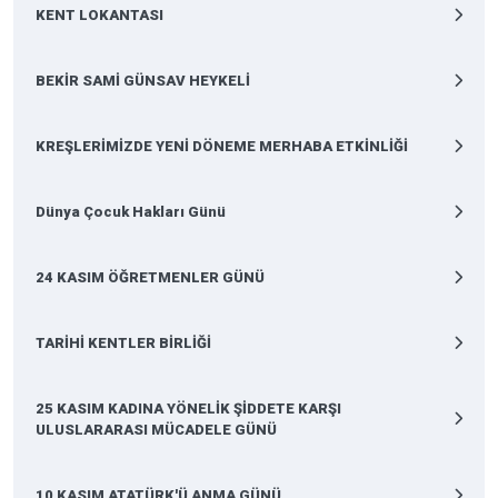
KENT LOKANTASI
BEKİR SAMİ GÜNSAV HEYKELİ
KREŞLERİMİZDE YENİ DÖNEME MERHABA ETKİNLİĞİ
Dünya Çocuk Hakları Günü
24 KASIM ÖĞRETMENLER GÜNÜ
TARİHİ KENTLER BİRLİĞİ
25 KASIM KADINA YÖNELİK ŞİDDETE KARŞI
ULUSLARARASI MÜCADELE GÜNÜ
10 KASIM ATATÜRK'Ü ANMA GÜNÜ