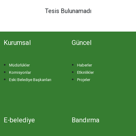
DERE MAHALLESİ
Tesis Bulunamadı
DOĞA MAHALLESİ
Kurumsal
Güncel
DOĞANPINAR MAHALLESİ
DOĞRUCA MAHALLESİ
Müdürlükler
Haberler
Komisyonlar
Etkinlikler
DUTLİMAN MAHALLESİ
Eski Belediye Başkanları
Projeler
EDİNCİK MAHALLESİ
EMRE MAHALLESİ
E-belediye
Bandırma
ERGİLİ MAHALLESİ