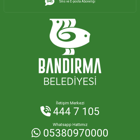
Sms ve E-posta Aboneliği
İHSANİYE MAHALLESİ
KAYACIK MAHALLESİ
KİRAZLI MAHALLESİ
KUŞCENNETİ MAHALLESİ
KÜLEFLİ MAHALLESİ
LEVENT MAHALLESİ
İletişim Merkezi
444 7 105
MAHBUBELER MAHALLESİ
Whatsapp Hattımız
05380970000
MİSAKÇA MAHALLESİ