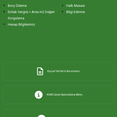
Borç Ödeme
Halk Masası
ERİKLİ MAHALLESİ
Emlak Vergisi > Arsa m2 Değeri
Bilgi Edinme
Sorgulama
Hesap Bilgilerimiz
ESKİZİRAATLİ MAHALLESİ
GÖLYAKA MAHALLESİ
GÜNAYDIN MAHALLESİ
Kişisel Verilerin Korunması
HACI YUSUF MAHALLESİ
HAYDAR ÇAVUŞ MAHALLESİ
KVKK Genel Aydınlatma Metni
HIDIRKÖY MAHALLESİ