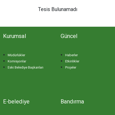
DERE MAHALLESİ
Tesis Bulunamadı
DOĞA MAHALLESİ
Kurumsal
Güncel
DOĞANPINAR MAHALLESİ
DOĞRUCA MAHALLESİ
Müdürlükler
Haberler
Komisyonlar
Etkinlikler
DUTLİMAN MAHALLESİ
Eski Belediye Başkanları
Projeler
EDİNCİK MAHALLESİ
EMRE MAHALLESİ
E-belediye
Bandırma
ERGİLİ MAHALLESİ