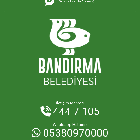
Sms ve E-posta Aboneliği
İHSANİYE MAHALLESİ
KAYACIK MAHALLESİ
KİRAZLI MAHALLESİ
KUŞCENNETİ MAHALLESİ
KÜLEFLİ MAHALLESİ
LEVENT MAHALLESİ
İletişim Merkezi
444 7 105
MAHBUBELER MAHALLESİ
Whatsapp Hattımız
05380970000
MİSAKÇA MAHALLESİ