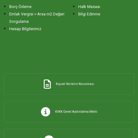
Borç Ödeme
Halk Masası
ERİKLİ MAHALLESİ
Emlak Vergisi > Arsa m2 Değeri
Bilgi Edinme
Sorgulama
Hesap Bilgilerimiz
ESKİZİRAATLİ MAHALLESİ
GÖLYAKA MAHALLESİ
GÜNAYDIN MAHALLESİ
Kişisel Verilerin Korunması
HACI YUSUF MAHALLESİ
HAYDAR ÇAVUŞ MAHALLESİ
KVKK Genel Aydınlatma Metni
HIDIRKÖY MAHALLESİ