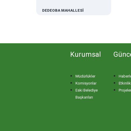
DEDEOBA MAHALLESİ
DERE MAHALLESİ
DOĞA MAHALLESİ
Kurumsal
Günc
DOĞANPINAR MAHALLESİ
Müdürlükler
Haberl
DOĞRUCA MAHALLESİ
Komisyonlar
Etkinlik
Eski Belediye
Projele
DUTLİMAN MAHALLESİ
Başkanları
EDİNCİK MAHALLESİ