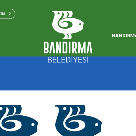
Bandırma Belediyesi Kam
Standartları 2023
YIN
SÜRDÜREBİLİR ENERJİ VE
EYLEM PLANI
BANDIRM
2026 Performans Progra