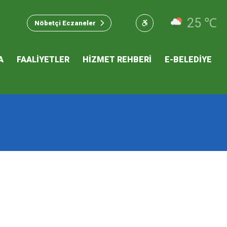
u Hizmet
25 ℃
Nöbetçi Eczaneler
 İKLİM
A
FAALİYETLER
HİZMET REHBERİ
E-BELEDİYE
mı