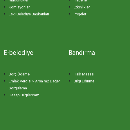
Müdürlükler
Haberler
Komisyonlar
Etkinlikler
ERİKLİ MAHALLESİ
Eski Belediye Başkanları
Projeler
ESKİZİRAATLİ MAHALLESİ
GÖLYAKA MAHALLESİ
E-belediye
Bandırma
GÜNAYDIN MAHALLESİ
Borç Ödeme
Halk Masası
HACI YUSUF MAHALLESİ
Emlak Vergisi > Arsa m2 Değeri
Bilgi Edinme
Sorgulama
Hesap Bilgilerimiz
HAYDAR ÇAVUŞ MAHALLESİ
HIDIRKÖY MAHALLESİ