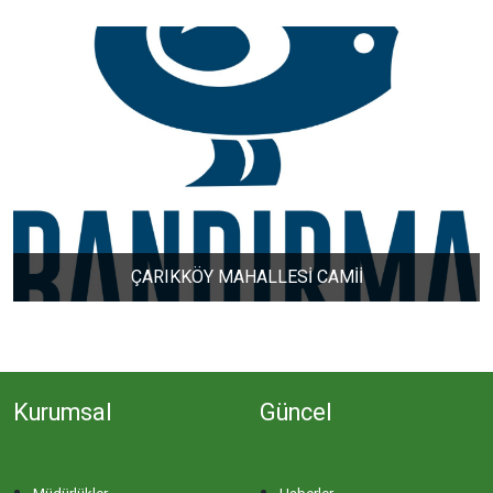
DERE MAHALLESİ
DOĞA MAHALLESİ
DOĞANPINAR MAHALLESİ
DOĞRUCA MAHALLESİ
ÇARIKKÖY MAHALLESİ CAMİİ
DUTLİMAN MAHALLESİ
EDİNCİK MAHALLESİ
Kurumsal
Güncel
EMRE MAHALLESİ
ERGİLİ MAHALLESİ