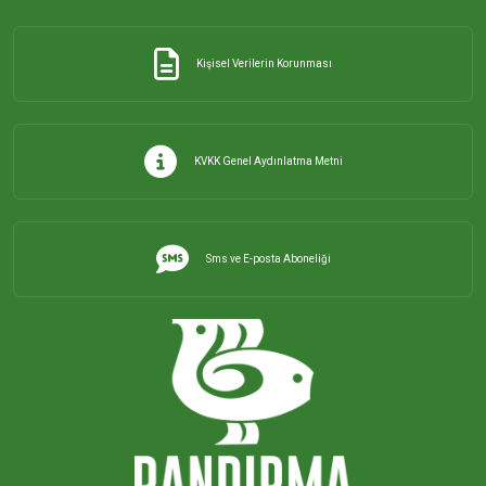
İHSANİYE MAHALLESİ
Kişisel Verilerin Korunması
KAYACIK MAHALLESİ
KİRAZLI MAHALLESİ
KVKK Genel Aydınlatma Metni
KUŞCENNETİ MAHALLESİ
Sms ve E-posta Aboneliği
KÜLEFLİ MAHALLESİ
LEVENT MAHALLESİ
MAHBUBELER MAHALLESİ
MİSAKÇA MAHALLESİ