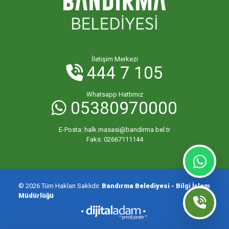
ORHANİYE MAHALLESİ
ÖMERLİ MAHALLESİ
İletişim Merkezi
444 7 105
PAŞABAYIR MAHALLESİ
Whatsapp Hattımız
05380970000
PAŞAKENT MAHALLESİ
E-Posta:
halk.masasi@bandirma.bel.tr
PAŞAKONAK MAHALLESİ
Faks:
02667111144
PAŞAMESCİT MAHALLESİ
© 2026 Tüm Hakları Saklıdır.
Bandırma Belediyesi - Bilgi İşlem
Müdürlüğü
SUNULLAH MAHALLESİ
ŞİRİNÇAVUŞ MAHALLESİ