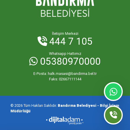
ORHANİYE MAHALLESİ
ÖMERLİ MAHALLESİ
İletişim Merkezi
444 7 105
PAŞABAYIR MAHALLESİ
Whatsapp Hattımız
05380970000
PAŞAKENT MAHALLESİ
E-Posta:
halk.masasi@bandirma.bel.tr
PAŞAKONAK MAHALLESİ
Faks:
02667111144
PAŞAMESCİT MAHALLESİ
© 2026 Tüm Hakları Saklıdır.
Bandırma Belediyesi - Bilgi İşlem
Müdürlüğü
SUNULLAH MAHALLESİ
ŞİRİNÇAVUŞ MAHALLESİ