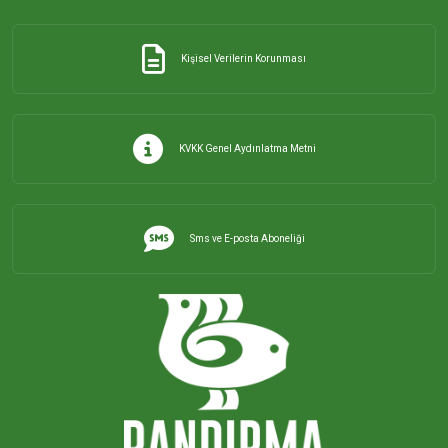
İHSANİYE MAHALLESİ
Kişisel Verilerin Korunması
KAYACIK MAHALLESİ
KİRAZLI MAHALLESİ
KVKK Genel Aydınlatma Metni
KUŞCENNETİ MAHALLESİ
Sms ve E-posta Aboneliği
KÜLEFLİ MAHALLESİ
LEVENT MAHALLESİ
MAHBUBELER MAHALLESİ
MİSAKÇA MAHALLESİ