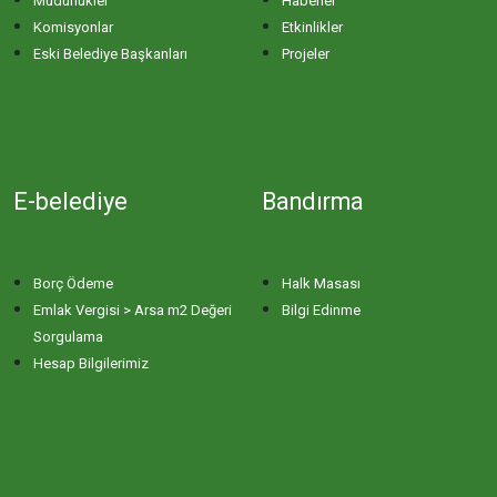
Müdürlükler
Haberler
Komisyonlar
Etkinlikler
ERİKLİ MAHALLESİ
Eski Belediye Başkanları
Projeler
ESKİZİRAATLİ MAHALLESİ
GÖLYAKA MAHALLESİ
E-belediye
Bandırma
GÜNAYDIN MAHALLESİ
Borç Ödeme
Halk Masası
HACI YUSUF MAHALLESİ
Emlak Vergisi > Arsa m2 Değeri
Bilgi Edinme
Sorgulama
Hesap Bilgilerimiz
HAYDAR ÇAVUŞ MAHALLESİ
HIDIRKÖY MAHALLESİ