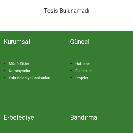
DERE MAHALLESİ
Tesis Bulunamadı
DOĞA MAHALLESİ
Kurumsal
Güncel
DOĞANPINAR MAHALLESİ
DOĞRUCA MAHALLESİ
Müdürlükler
Haberler
Komisyonlar
Etkinlikler
DUTLİMAN MAHALLESİ
Eski Belediye Başkanları
Projeler
EDİNCİK MAHALLESİ
EMRE MAHALLESİ
E-belediye
Bandırma
ERGİLİ MAHALLESİ