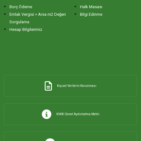
Borç Ödeme
Halk Masası
ERİKLİ MAHALLESİ
Emlak Vergisi > Arsa m2 Değeri
Bilgi Edinme
Sorgulama
Hesap Bilgilerimiz
ESKİZİRAATLİ MAHALLESİ
GÖLYAKA MAHALLESİ
GÜNAYDIN MAHALLESİ
Kişisel Verilerin Korunması
HACI YUSUF MAHALLESİ
HAYDAR ÇAVUŞ MAHALLESİ
KVKK Genel Aydınlatma Metni
HIDIRKÖY MAHALLESİ