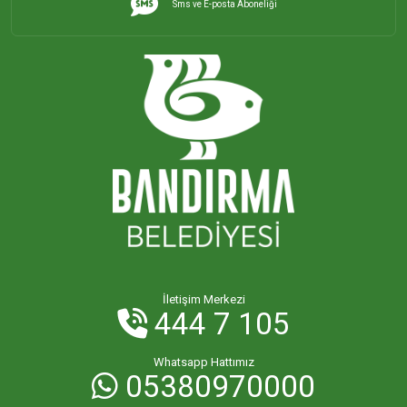
Sms ve E-posta Aboneliği
İHSANİYE MAHALLESİ
KAYACIK MAHALLESİ
KİRAZLI MAHALLESİ
KUŞCENNETİ MAHALLESİ
KÜLEFLİ MAHALLESİ
LEVENT MAHALLESİ
İletişim Merkezi
444 7 105
MAHBUBELER MAHALLESİ
Whatsapp Hattımız
05380970000
MİSAKÇA MAHALLESİ