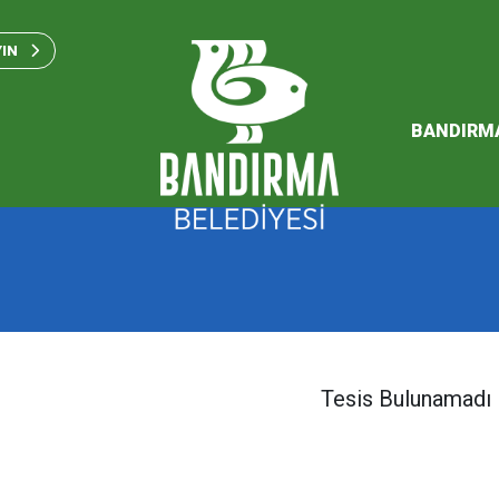
Bandırma Belediyesi Kam
Standartları 2023
YIN
SÜRDÜREBİLİR ENERJİ VE
EYLEM PLANI
BANDIRM
2026 Performans Progra
Tesis Bulunamadı