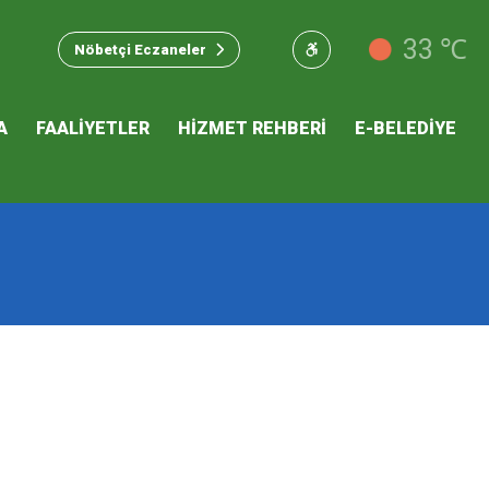
u Hizmet
33 ℃
Nöbetçi Eczaneler
 İKLİM
A
FAALİYETLER
HİZMET REHBERİ
E-BELEDİYE
mı