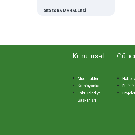
DEDEOBA MAHALLESİ
DERE MAHALLESİ
DOĞA MAHALLESİ
Kurumsal
Günc
DOĞANPINAR MAHALLESİ
Müdürlükler
Haberl
DOĞRUCA MAHALLESİ
Komisyonlar
Etkinlik
Eski Belediye
Projele
DUTLİMAN MAHALLESİ
Başkanları
EDİNCİK MAHALLESİ