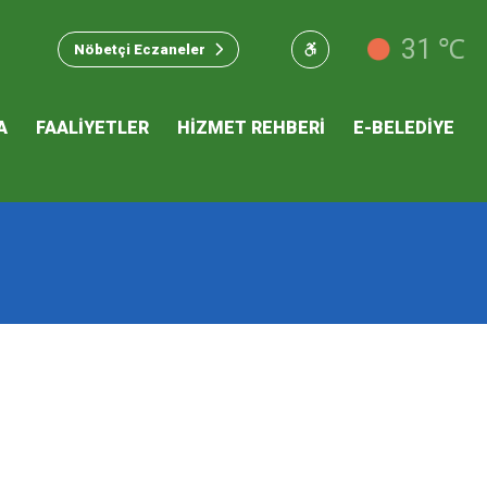
u Hizmet
31 ℃
Nöbetçi Eczaneler
 İKLİM
A
FAALİYETLER
HİZMET REHBERİ
E-BELEDİYE
mı