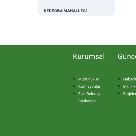
DEDEOBA MAHALLESİ
DERE MAHALLESİ
DOĞA MAHALLESİ
Kurumsal
Günc
DOĞANPINAR MAHALLESİ
Müdürlükler
Haberl
DOĞRUCA MAHALLESİ
Komisyonlar
Etkinlik
Eski Belediye
Projele
DUTLİMAN MAHALLESİ
Başkanları
EDİNCİK MAHALLESİ