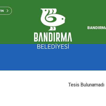
Bandırma Belediyesi Kam
Standartları 2023
YIN
SÜRDÜREBİLİR ENERJİ VE
EYLEM PLANI
BANDIRM
2026 Performans Progra
Tesis Bulunamadı