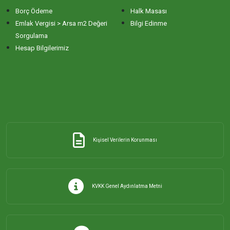
Borç Ödeme
Halk Masası
ERİKLİ MAHALLESİ
Emlak Vergisi > Arsa m2 Değeri
Bilgi Edinme
Sorgulama
Hesap Bilgilerimiz
ESKİZİRAATLİ MAHALLESİ
GÖLYAKA MAHALLESİ
GÜNAYDIN MAHALLESİ
Kişisel Verilerin Korunması
HACI YUSUF MAHALLESİ
HAYDAR ÇAVUŞ MAHALLESİ
KVKK Genel Aydınlatma Metni
HIDIRKÖY MAHALLESİ