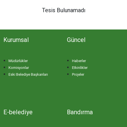
DERE MAHALLESİ
Tesis Bulunamadı
DOĞA MAHALLESİ
Kurumsal
Güncel
DOĞANPINAR MAHALLESİ
DOĞRUCA MAHALLESİ
Müdürlükler
Haberler
Komisyonlar
Etkinlikler
DUTLİMAN MAHALLESİ
Eski Belediye Başkanları
Projeler
EDİNCİK MAHALLESİ
EMRE MAHALLESİ
E-belediye
Bandırma
ERGİLİ MAHALLESİ