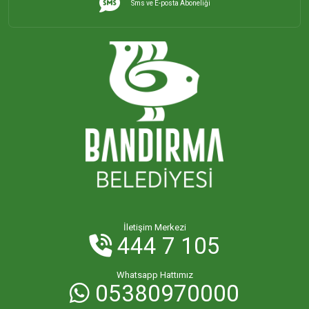
Sms ve E-posta Aboneliği
İHSANİYE MAHALLESİ
KAYACIK MAHALLESİ
KİRAZLI MAHALLESİ
KUŞCENNETİ MAHALLESİ
KÜLEFLİ MAHALLESİ
LEVENT MAHALLESİ
İletişim Merkezi
444 7 105
MAHBUBELER MAHALLESİ
Whatsapp Hattımız
05380970000
MİSAKÇA MAHALLESİ