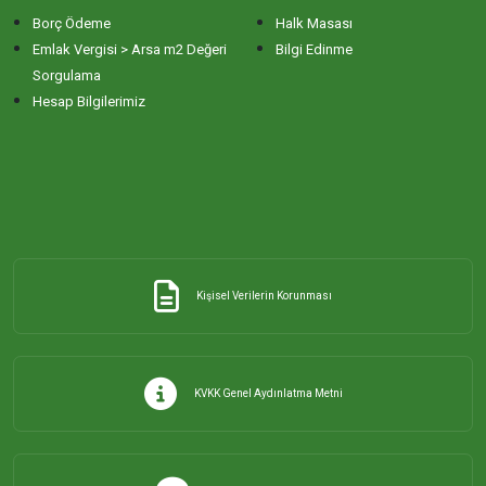
Borç Ödeme
Halk Masası
ERİKLİ MAHALLESİ
Emlak Vergisi > Arsa m2 Değeri
Bilgi Edinme
Sorgulama
Hesap Bilgilerimiz
ESKİZİRAATLİ MAHALLESİ
GÖLYAKA MAHALLESİ
GÜNAYDIN MAHALLESİ
Kişisel Verilerin Korunması
HACI YUSUF MAHALLESİ
HAYDAR ÇAVUŞ MAHALLESİ
KVKK Genel Aydınlatma Metni
HIDIRKÖY MAHALLESİ