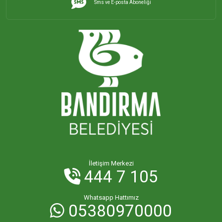
Sms ve E-posta Aboneliği
İHSANİYE MAHALLESİ
KAYACIK MAHALLESİ
KİRAZLI MAHALLESİ
KUŞCENNETİ MAHALLESİ
KÜLEFLİ MAHALLESİ
LEVENT MAHALLESİ
İletişim Merkezi
444 7 105
MAHBUBELER MAHALLESİ
Whatsapp Hattımız
05380970000
MİSAKÇA MAHALLESİ