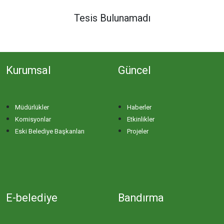
DERE MAHALLESİ
Tesis Bulunamadı
DOĞA MAHALLESİ
Kurumsal
Güncel
DOĞANPINAR MAHALLESİ
DOĞRUCA MAHALLESİ
Müdürlükler
Haberler
Komisyonlar
Etkinlikler
DUTLİMAN MAHALLESİ
Eski Belediye Başkanları
Projeler
EDİNCİK MAHALLESİ
EMRE MAHALLESİ
E-belediye
Bandırma
ERGİLİ MAHALLESİ