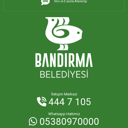
Sms ve E-posta Aboneliği
İHSANİYE MAHALLESİ
KAYACIK MAHALLESİ
KİRAZLI MAHALLESİ
KUŞCENNETİ MAHALLESİ
KÜLEFLİ MAHALLESİ
LEVENT MAHALLESİ
İletişim Merkezi
444 7 105
MAHBUBELER MAHALLESİ
Whatsapp Hattımız
05380970000
MİSAKÇA MAHALLESİ