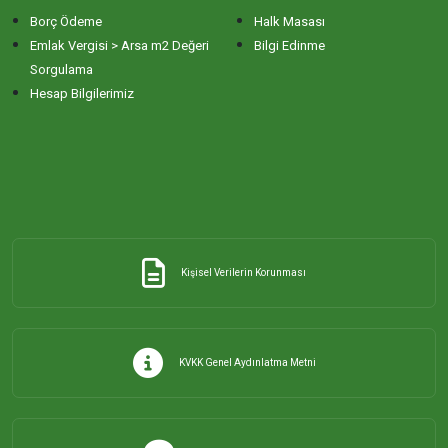
Borç Ödeme
Halk Masası
ERİKLİ MAHALLESİ
Emlak Vergisi > Arsa m2 Değeri
Bilgi Edinme
Sorgulama
Hesap Bilgilerimiz
ESKİZİRAATLİ MAHALLESİ
GÖLYAKA MAHALLESİ
GÜNAYDIN MAHALLESİ
Kişisel Verilerin Korunması
HACI YUSUF MAHALLESİ
HAYDAR ÇAVUŞ MAHALLESİ
KVKK Genel Aydınlatma Metni
HIDIRKÖY MAHALLESİ