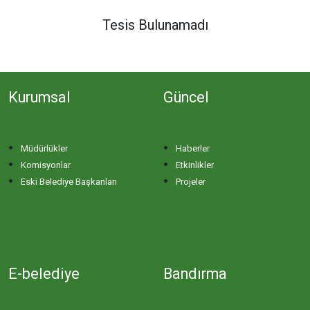
DERE MAHALLESİ
Tesis Bulunamadı
DOĞA MAHALLESİ
Kurumsal
Güncel
DOĞANPINAR MAHALLESİ
DOĞRUCA MAHALLESİ
Müdürlükler
Haberler
Komisyonlar
Etkinlikler
DUTLİMAN MAHALLESİ
Eski Belediye Başkanları
Projeler
EDİNCİK MAHALLESİ
EMRE MAHALLESİ
E-belediye
Bandırma
ERGİLİ MAHALLESİ