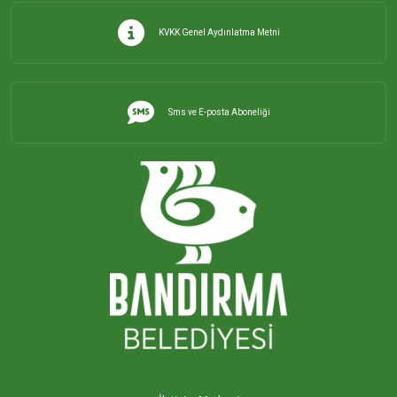
KVKK Genel Aydınlatma Metni
Sms ve E-posta Aboneliği