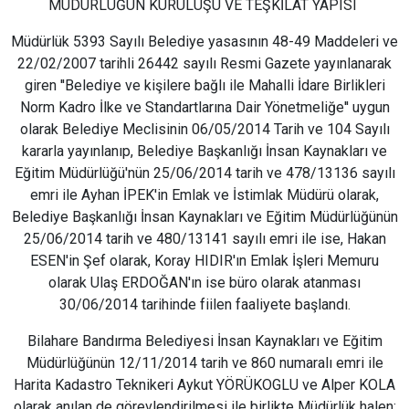
MÜDÜRLÜĞÜN KURULUŞU VE TEŞKİLAT YAPISI
Müdürlük 5393 Sayılı Belediye yasasının 48-49 Maddeleri ve
22/02/2007 tarihli 26442 sayılı Resmi Gazete yayınlanarak
giren ''Belediye ve kişilere bağlı ile Mahalli İdare Birlikleri
Norm Kadro İlke ve Standartlarına Dair Yönetmeliğe'' uygun
olarak Belediye Meclisinin 06/05/2014 Tarih ve 104 Sayılı
kararla yayınlanıp, Belediye Başkanlığı İnsan Kaynakları ve
Eğitim Müdürlüğü'nün 25/06/2014 tarih ve 478/13136 sayılı
emri ile Ayhan İPEK'in Emlak ve İstimlak Müdürü olarak,
Belediye Başkanlığı İnsan Kaynakları ve Eğitim Müdürlüğünün
25/06/2014 tarih ve 480/13141 sayılı emri ile ise, Hakan
ESEN'in Şef olarak, Koray HIDIR'ın Emlak İşleri Memuru
olarak Ulaş ERDOĞAN'ın ise büro olarak atanması
30/06/2014 tarihinde fiilen faaliyete başlandı.
Bilahare Bandırma Belediyesi İnsan Kaynakları ve Eğitim
Müdürlüğünün 12/11/2014 tarih ve 860 numaralı emri ile
Harita Kadastro Teknikeri Aykut YÖRÜKOGLU ve Alper KOLA
olarak anılan de görevlendirilmesi ile birlikte Müdürlük halen;