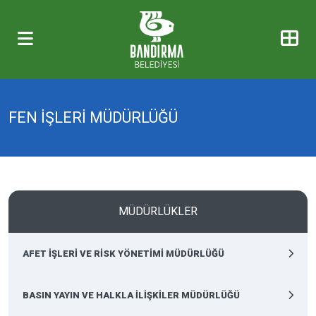
FEN İŞLERİ MÜDÜRLÜĞÜ
MÜDÜRLÜKLER
AFET İŞLERİ VE RİSK YÖNETİMİ MÜDÜRLÜĞÜ
BASIN YAYIN VE HALKLA İLİŞKİLER MÜDÜRLÜĞÜ