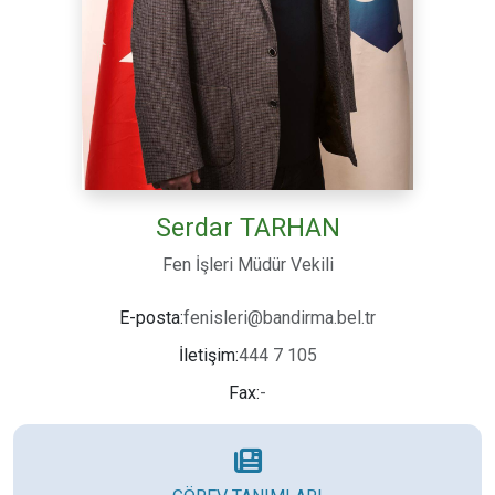
Serdar TARHAN
Fen İşleri Müdür Vekili
fenisleri@bandirma.bel.tr
E-posta:
444 7 105
İletişim:
-
Fax: