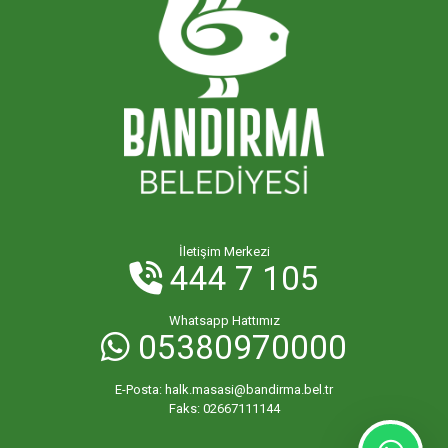
İletişim Merkezi
444 7 105
Whatsapp Hattımız
05380970000
E-Posta:
halk.masasi@bandirma.bel.tr
Faks:
02667111144