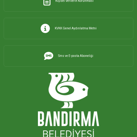
Kişisel Verilerin Korunması
KVKK Genel Aydınlatma Metni
Sms ve E-posta Aboneliği