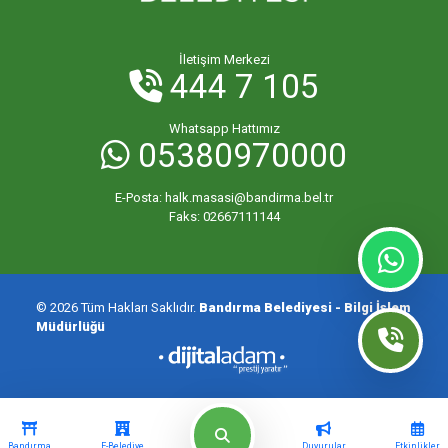
İletişim Merkezi
444 7 105
Whatsapp Hattımız
05380970000
E-Posta:
halk.masasi@bandirma.bel.tr
Faks:
02667111144
© 2026 Tüm Hakları Saklıdır.
Bandırma Belediyesi - Bilgi İşlem
Müdürlüğü
Bandırma
E-Belediye
Duyurular
Etkinlikler