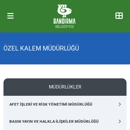
ÖZEL KALEM MÜDÜRLÜĞÜ
MÜDÜRLÜKLER
AFET İŞLERİ VE RİSK YÖNETİMİ MÜDÜRLÜĞÜ
BASIN YAYIN VE HALKLA İLİŞKİLER MÜDÜRLÜĞÜ