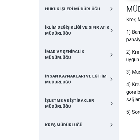
MÜ
HUKUK İŞLERİ MÜDÜRLÜĞÜ
Kreş M
İKLİM DEĞİŞİKLİĞİ VE SIFIR ATIK
1) Ban
MÜDÜRLÜĞÜ
pansiy
2) Kre
İMAR VE ŞEHİRCLİK
MÜDÜRLÜĞÜ
uygun 
3) Müd
İNSAN KAYNAKLARI VE EĞİTİM
MÜDÜRLÜĞÜ
4) Kre
göre b
sağla
İŞLETME VE İŞTİRAKLER
MÜDÜRLÜĞÜ
5) Sor
KREŞ MÜDÜRLÜĞÜ