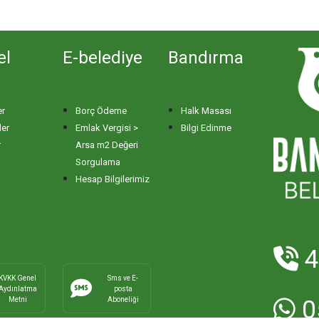
el
E-belediye
Bandırma
er
Borç Ödeme
Halk Masası
ler
Emlak Vergisi >
Bilgi Edinme
r
Arsa m2 Değeri
Sorgulama
Hesap Bilgilerimiz
4
KVKK Genel
Sms ve E-
Aydınlatma
posta
Metni
Aboneliği
0