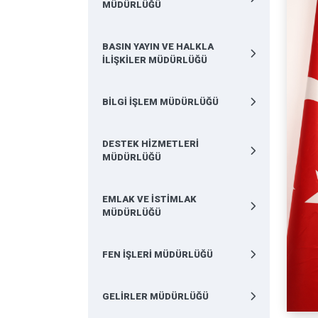
MÜDÜRLÜĞÜ
BASIN YAYIN VE HALKLA
İLİŞKİLER MÜDÜRLÜĞÜ
BİLGİ İŞLEM MÜDÜRLÜĞÜ
DESTEK HİZMETLERİ
MÜDÜRLÜĞÜ
EMLAK VE İSTİMLAK
MÜDÜRLÜĞÜ
FEN İŞLERİ MÜDÜRLÜĞÜ
GELİRLER MÜDÜRLÜĞÜ