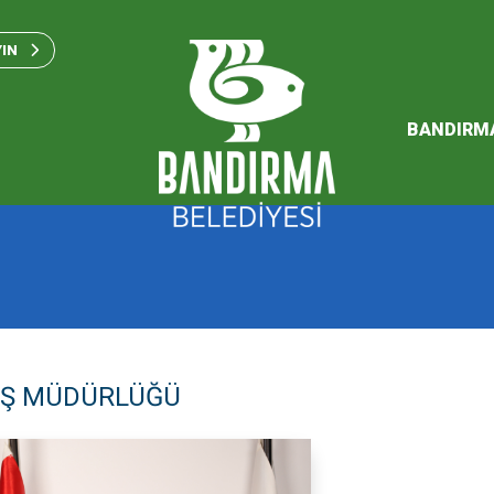
Bandırma Belediyesi Kam
Standartları 2023
YIN
SÜRDÜREBİLİR ENERJİ VE
EYLEM PLANI
BANDIRM
2026 Performans Progra
EŞ MÜDÜRLÜĞÜ