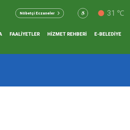
u Hizmet
31 ℃
Nöbetçi Eczaneler
 İKLİM
A
FAALİYETLER
HİZMET REHBERİ
E-BELEDİYE
mı