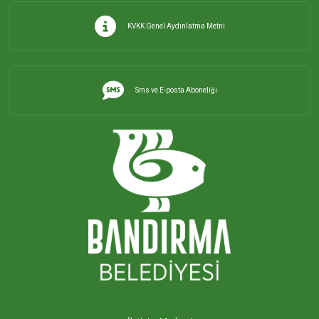
KVKK Genel Aydınlatma Metni
Sms ve E-posta Aboneliği